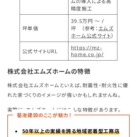
ムの導入による高
精度施工
39.5万円 ～ /
坪単価
坪 （参考：
エムズ
ホーム公式サイト
）
https://mz-
公式サイトURL
home.co.jp/
株式会社
エムズホームの特徴
株式会社エムズホームといえば、耐震性・耐火性に優
れた家づくりのイメージが強いかもしれませんね。
実際に、エムズホームにはこんな特徴があります。
菊池建設のここが魅力！
50年以上の実績を誇る地域密着型工務店