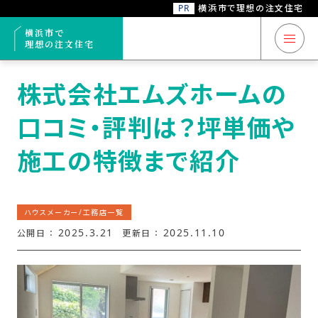
PR
横浜市で理想の注文住宅
トップ
ハウスメーカー/工務店一覧
株式会社エムズホームの口コミ・評判は？
横浜市で
理想の注文住宅
横浜市 注文住宅
株式会社エムズホームの
口コミ・評判は？坪単価や
注文住宅コラム
施工の特徴まで紹介
ハウスメーカー/
工務店一覧
ハウスメーカー/工務店一覧
ハウスメーカー/
2025.3.21
2025.11.10
公開日 ：
更新日 ：
工務店
6
おすすめ
選