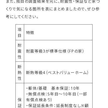
また、独自の調査結果を元に、耐震性・保証など家づ
くりで気になる箇所を表にまとめましたので、ぜひ参
考にしてください。
項
特徴
目
耐
震
耐震等級3が標準仕様（FPの家）
性
断
熱
断熱等級4（ベストバリューホーム）
性
・躯体/基礎 基本保証：10年
・無償点検：5年目～10年目（一部
保
有償点検あり）
証
・保証延長条件：延長制度なし※顧