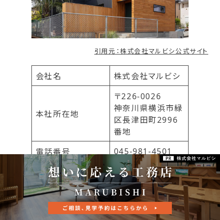
引用元：株式会社マルビシ公式サイト
会社名
株式会社マルビシ
〒226-0026
神奈川県横浜市緑
本社所在地
区長津田町2996
番地
045-981-4501
電話番号
https://www.m
arubishi-
公式サイトURL
2×4.co.jp/