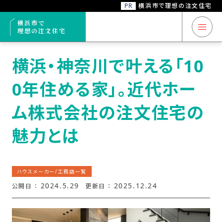
PR
横浜市で理想の注文住宅
トップ
ハウスメーカー/工務店一覧
横浜・神奈川で叶える「100年住める家」
横浜市で
理想の注文住宅
横浜市 注文住宅
横浜・神奈川で叶える「10
0年住める家」。近代ホー
注文住宅コラム
ム株式会社の注文住宅の
ハウスメーカー/
工務店一覧
魅力とは
ハウスメーカー/
工務店
6
ハウスメーカー/工務店一覧
おすすめ
選
2024.5.29
2025.12.24
公開日 ：
更新日 ：