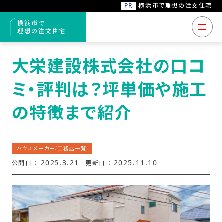
PR
横浜市で理想の注文住宅
トップ
ハウスメーカー/工務店一覧
大栄建設株式会社の口コミ・評判は？坪単
横浜市で
理想の注文住宅
横浜市 注文住宅
大栄建設株式会社の口コ
ミ・評判は？坪単価や施工
注文住宅コラム
の特徴まで紹介
ハウスメーカー/
工務店一覧
ハウスメーカー/工務店一覧
ハウスメーカー/
2025.3.21
2025.11.10
公開日 ：
更新日 ：
工務店
6
おすすめ
選