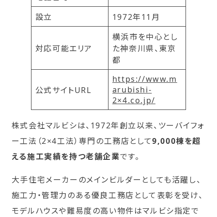
設立
1972年11月
横浜市を中心とし
対応可能エリア
た神奈川県、東京
都
https://www.m
arubishi-
公式サイトURL
2×4.co.jp/
株式会社マルビシは、1972年創立以来、ツーバイフォ
ー工法（2×4工法）専門の工務店として
9,000棟を超
える施工実績を持つ老舗企業
です。
大手住宅メーカーのメインビルダーとしても活躍し、
施工力・管理力のある優良工務店として表彰を受け、
モデルハウスや難易度の高い物件はマルビシ指定で