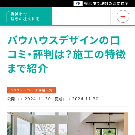
PR
横浜市で理想の注文住宅
トップ
ハウスメーカー/工務店一覧
バウハウスデザインの口コミ・評判は？施工
横浜市で
理想の注文住宅
横浜市 注文住宅
バウハウスデザインの口
コミ・評判は？施工の特徴
注文住宅コラム
まで紹介
ハウスメーカー/
工務店一覧
ハウスメーカー/工務店一覧
ハウスメーカー/
2024.11.30
2024.11.30
公開日 ：
更新日 ：
工務店
6
おすすめ
選